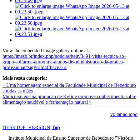
View the embedded image gallery online at:
https://imesb.br/index.php/noticias/item/3491-visita-tecnica-ao-
grupo-solfarma-aproxima-alunos-de-administracao-da-pratica-
profissional#sigProId4ffbace314
Mais nesta categoria:
« Uma homenagem especial da Faculdade Municipal de Bebedouro
a todas as mães
Minicurso ensina produção de Kefir e promove conhecimento sobre
alimentação saudável e fermentação natural »
voltar ao topo
DESKTOP_VERSION
Top
Instituto Municipal de Ensino Superior de Bebedouro "Victório