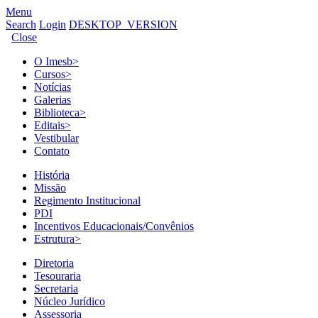
Menu
Search
Login
DESKTOP_VERSION
Close
O Imesb
>
Cursos
>
Notícias
Galerias
Biblioteca
>
Editais
>
Vestibular
Contato
História
Missão
Regimento Institucional
PDI
Incentivos Educacionais/Convênios
Estrutura
>
Diretoria
Tesouraria
Secretaria
Núcleo Jurídico
Assessoria