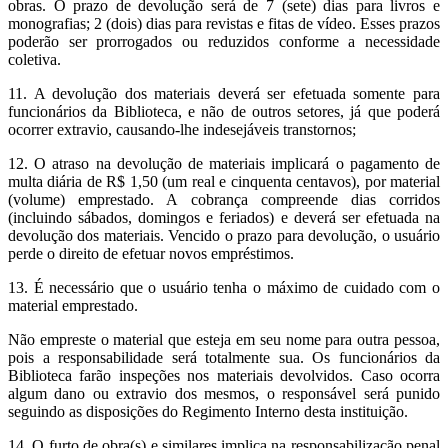
obras. O prazo de devolução será de 7 (sete) dias para livros e
monografias; 2 (dois) dias para revistas e fitas de vídeo. Esses prazos
poderão ser prorrogados ou reduzidos conforme a necessidade
coletiva.
11. A devolução dos materiais deverá ser efetuada somente para
funcionários da Biblioteca, e não de outros setores, já que poderá
ocorrer extravio, causando-lhe indesejáveis transtornos;
12. O atraso na devolução de materiais implicará o pagamento de
multa diária de R$ 1,50 (um real e cinquenta centavos), por material
(volume) emprestado. A cobrança compreende dias corridos
(incluindo sábados, domingos e feriados) e deverá ser efetuada na
devolução dos materiais. Vencido o prazo para devolução, o usuário
perde o direito de efetuar novos empréstimos.
13. É necessário que o usuário tenha o máximo de cuidado com o
material emprestado.
Não empreste o material que esteja em seu nome para outra pessoa,
pois a responsabilidade será totalmente sua. Os funcionários da
Biblioteca farão inspeções nos materiais devolvidos. Caso ocorra
algum dano ou extravio dos mesmos, o responsável será punido
seguindo as disposições do Regimento Interno desta instituição.
14. O furto de obra(s) e similares implica na responsabilização penal