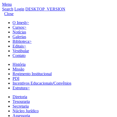
Menu
Search
Login
DESKTOP_VERSION
Close
O Imesb
>
Cursos
>
Notícias
Galerias
Biblioteca
>
Editais
>
Vestibular
Contato
História
Missão
Regimento Institucional
PDI
Incentivos Educacionais/Convênios
Estrutura
>
Diretoria
Tesouraria
Secretaria
Núcleo Jurídico
Assessoria