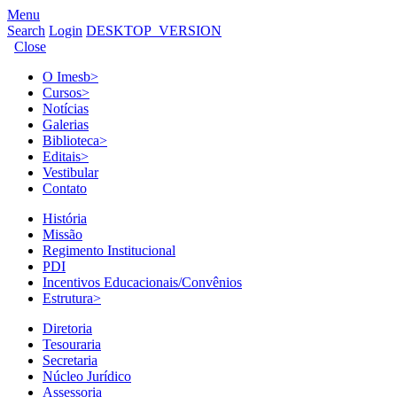
Menu
Search
Login
DESKTOP_VERSION
Close
O Imesb
>
Cursos
>
Notícias
Galerias
Biblioteca
>
Editais
>
Vestibular
Contato
História
Missão
Regimento Institucional
PDI
Incentivos Educacionais/Convênios
Estrutura
>
Diretoria
Tesouraria
Secretaria
Núcleo Jurídico
Assessoria