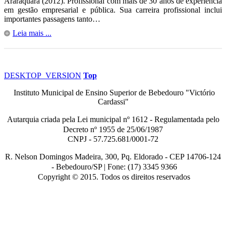
Araraquara (2012). Profissional com mais de 30 anos de experiência
em gestão empresarial e pública. Sua carreira profissional inclui
importantes passagens tanto…
Leia mais ...
DESKTOP_VERSION
Top
Instituto Municipal de Ensino Superior de Bebedouro "Victório
Cardassi"
Autarquia criada pela Lei municipal n
º
1612 - Regulamentada pelo
Decreto nº
1955 de 25/06/1987
CNPJ - 57.725.681/0001-72
R. Nelson Domingos Madeira, 300, Pq. Eldorado - CEP 14706-124
-
Bebedouro/SP |
Fone: (17) 3345 9366
Copyright © 2015. Todos os direitos reservados