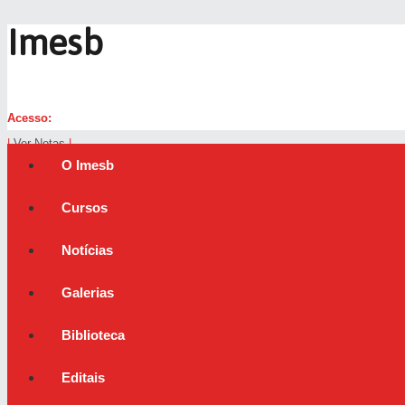
Imesb
Acesso:
|
Ver Notas
|
O Imesb
Cursos
Notícias
Galerias
Biblioteca
Editais