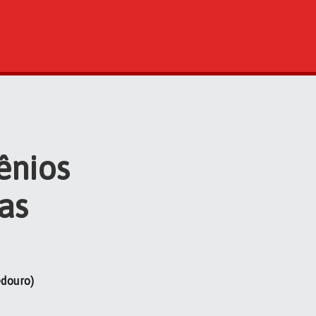
ênios
as
edouro)