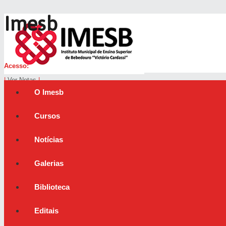
Imesb
Acesso:
|
Ver Notas
|
O Imesb
Cursos
Notícias
Galerias
Biblioteca
Editais