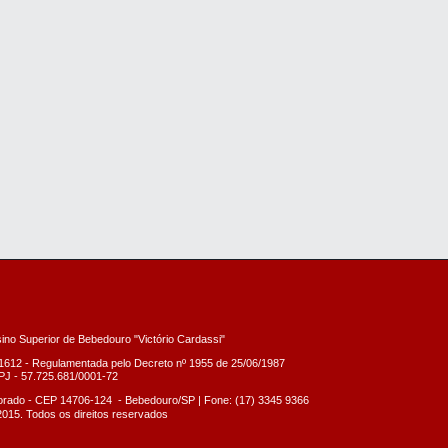
sino Superior de Bebedouro "Victório Cardassi"
1612 - Regulamentada pelo Decreto nº
1955 de 25/06/1987
J - 57.725.681/0001-72
dorado - CEP 14706-124 -
Bebedouro/SP |
Fone: (17) 3345 9366
2015. Todos os direitos reservados