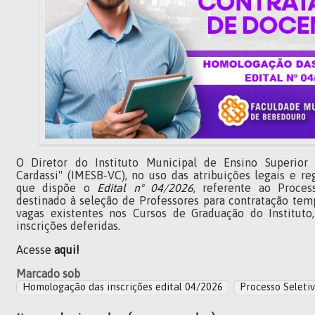
O Diretor
do Instituto Municipal de Ensino Superior 
Cardassi" (IMESB-VC), no uso das atribuições legais e re
que dispõe o
Edital nº 0
4
/20
26
, referente ao Proces
destinado à seleção de Professores para contratação tem
vaga
s
existente
s
no
s C
urso
s
de Graduação
do Instituto
inscrições deferidas.
Acesse
aqui!
Marcado sob
Homologação das inscrições edital 04/2026
Processo Seleti