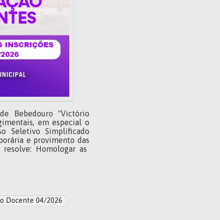
de Bebedouro "Victório
gimentais, em especial o
so Seletivo Simplificado
porária e provimento da
s
, resolve: Ho
mologar
as
vo Docente 04/2026