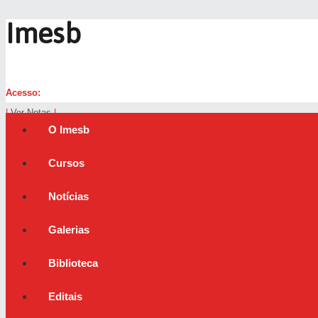
Imesb
Acesso:
|
Ver Notas
|
O Imesb
Cursos
Notícias
Galerias
Biblioteca
Editais