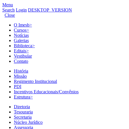
Menu
Search
Login
DESKTOP_VERSION
Close
O Imesb
>
Cursos
>
Notícias
Galerias
Biblioteca
>
Editais
>
Vestibular
Contato
História
Missão
Regimento Institucional
PDI
Incentivos Educacionais/Convênios
Estrutura
>
Diretoria
Tesouraria
Secretaria
Núcleo Jurídico
Assessoria