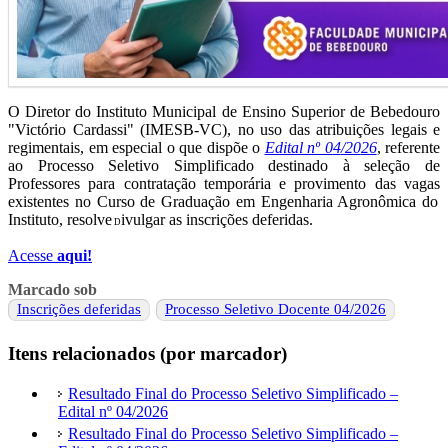
O
Diretor
do Instituto Municipal de Ensino Superior de Bebedouro
"Victório Cardassi" (IMESB-VC), no uso das atribuições legais e
regimentais, em especial o que dispõe o
Edital nº 0
4
/20
26
, referente
ao Processo Seletivo Simplificado destinado à seleção de
Professores para contratação temporária e provimento da
s
vaga
s
existente
s
no
C
urso de Graduação
em Engenharia Agronômica do
Instituto
, resolve
ivulgar
as inscrições deferidas.
D
Acesse
aqui!
Marcado sob
Inscrições deferidas
Processo Seletivo Docente 04/2026
Itens relacionados (por marcador)
Resultado Final do Processo Seletivo Simplificado –
Edital nº 04/2026
Resultado Final do Processo Seletivo Simplificado –