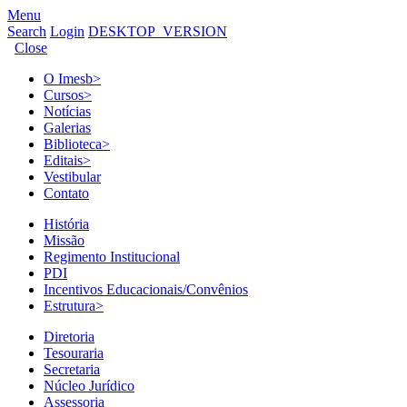
Menu
Search
Login
DESKTOP_VERSION
Close
O Imesb
>
Cursos
>
Notícias
Galerias
Biblioteca
>
Editais
>
Vestibular
Contato
História
Missão
Regimento Institucional
PDI
Incentivos Educacionais/Convênios
Estrutura
>
Diretoria
Tesouraria
Secretaria
Núcleo Jurídico
Assessoria