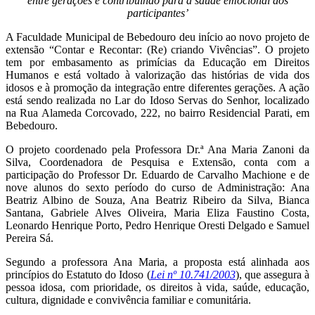
entre gerações e contribuindo para a saúde emocional dos
participantes’
A Faculdade Municipal de Bebedouro deu início ao novo projeto de
extensão “Contar e Recontar: (Re) criando Vivências”. O projeto
tem por embasamento as primícias da Educação em Direitos
Humanos e está voltado à valorização das histórias de vida dos
idosos e à promoção da integração entre diferentes gerações. A ação
está sendo realizada no Lar do Idoso Servas do Senhor, localizado
na Rua Alameda Corcovado, 222, no bairro Residencial Parati, em
Bebedouro.
O projeto coordenado pela Professora Dr.ª Ana Maria Zanoni da
Silva, Coordenadora de Pesquisa e Extensão, conta com a
participação do Professor Dr. Eduardo de Carvalho Machione e de
nove alunos do sexto período do curso de Administração: Ana
Beatriz Albino de Souza, Ana Beatriz Ribeiro da Silva, Bianca
Santana, Gabriele Alves Oliveira, Maria Eliza Faustino Costa,
Leonardo Henrique Porto, Pedro Henrique Oresti Delgado e Samuel
Pereira Sá.
Segundo a professora Ana Maria, a proposta está alinhada aos
princípios do Estatuto do Idoso (
Lei nº 10.741/2003
), que assegura à
pessoa idosa, com prioridade, os direitos à vida, saúde, educação,
cultura, dignidade e convivência familiar e comunitária.