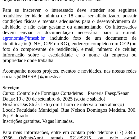
Para se inscrever, o interessado deve atender aos seguintes
requisitos: ter idade mínima de 18 anos, ser alfabetizado, possuir
condições físicas e mentais adequadas para o desenvolvimento da
atividade, e não estar gestante ou amamentando. Os interessados
devem enviar a documentação necessária para o e-mail:
agronomia@imesb.br
, incluindo foto de um documento de
identificação (CNH, CPF ou RG), endereço completo com CEP (ou
foto do comprovante de residência), e-mail, número de celular,
informação sobre a escolaridade e o nome da empresa ou
propriedade onde trabalha.
Acompanhe nossos projetos, eventos e novidades, nas nossas redes
sociais @IMESB | @imesbvc
Serviço:
Curso: Controle de Formigas Cortadeiras – Parceria Faesp/Senar
Datas: 19 e 20 de setembro de 2025 (sexta e sábado)
Horário: Das 8h às 17h (com 1 hora de intervalo para almoço)
Local: Faculdade Municipal, Rua Nelson Domingos Madeira, 300,
Pq. Eldorado.
Inscrições gratuitas. Vagas limitadas.
Para mais informações, entre em contato pelo telefone (17) 3345-
9366 (WhatsApp), ramais 9214/9215, ou pelo e-mail