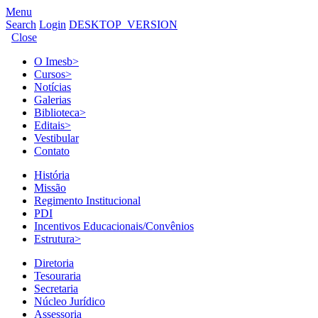
Menu
Search
Login
DESKTOP_VERSION
Close
O Imesb
>
Cursos
>
Notícias
Galerias
Biblioteca
>
Editais
>
Vestibular
Contato
História
Missão
Regimento Institucional
PDI
Incentivos Educacionais/Convênios
Estrutura
>
Diretoria
Tesouraria
Secretaria
Núcleo Jurídico
Assessoria