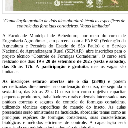
‘Capacitação gratuita de dois dias abordará técnicas específicas de
controle das formigas cortadeiras. Vagas limitadas’
A Faculdade Municipal de Bebedouro, por meio do curso de
Engenharia Agronômica, em parceria com a FAESP (Federação da
Agricultura e Pecuária do Estado de São Paulo) e o Serviço
Nacional de Aprendizagem Rural (SENAR), abre inscrições para o
projeto técnico “Controle de Formigas Cortadeiras”. O curso será
realizado nos dias
19 e 20 de setembro de 2025 (sexta e sábado),
das 8h às 17h
.
A participação é gratuita
, mas as vagas são
limitadas.
As inscrições estarão abertas até o dia (28/08)
e podem
ser realizadas diretamente na coordenação do curso, de segunda a
sexta-feira, das 8h às 22h. O curso tem como objetivo capacitar
pequenos produtores, trabalhadores rurais e demais interessados nas
práticas corretas e seguras de controle de formigas cortadeiras,
utilizando técnicas específicas de manejo do inseto. As aulas
presenciais serão ministradas na faculdade, abordarão temas como as
principais espécies de formigas cortadeiras, suas características
biológicas e métodos eficientes de controle. A capacitação será
organizada em módulo e terá a duração de dois dias.