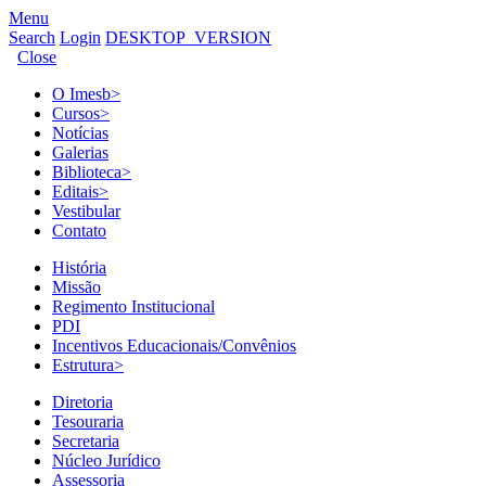
Menu
Search
Login
DESKTOP_VERSION
Close
O Imesb
>
Cursos
>
Notícias
Galerias
Biblioteca
>
Editais
>
Vestibular
Contato
História
Missão
Regimento Institucional
PDI
Incentivos Educacionais/Convênios
Estrutura
>
Diretoria
Tesouraria
Secretaria
Núcleo Jurídico
Assessoria