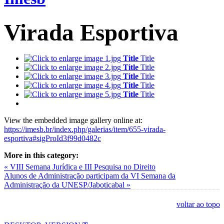
Virada Esportiva
Title
Title
Title
Title
Title
Title
Title
Title
Title
Title
View the embedded image gallery online at:
https://imesb.br/index.php/galerias/item/655-virada-
esportiva#sigProId3f99d0482c
More in this category:
« VIII Semana Jurídica e III Pesquisa no Direito
Alunos de Administração participam da VI Semana da
Administração da UNESP/Jaboticabal »
voltar ao topo