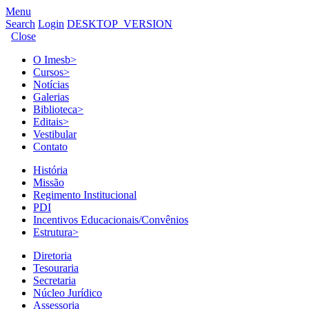
Menu
Search
Login
DESKTOP_VERSION
Close
O Imesb
>
Cursos
>
Notícias
Galerias
Biblioteca
>
Editais
>
Vestibular
Contato
História
Missão
Regimento Institucional
PDI
Incentivos Educacionais/Convênios
Estrutura
>
Diretoria
Tesouraria
Secretaria
Núcleo Jurídico
Assessoria