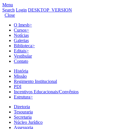
Menu
Search
Login
DESKTOP_VERSION
Close
O Imesb
>
Cursos
>
Notícias
Galerias
Biblioteca
>
Editais
>
Vestibular
Contato
História
Missão
Regimento Institucional
PDI
Incentivos Educacionais/Convênios
Estrutura
>
Diretoria
Tesouraria
Secretaria
Núcleo Jurídico
Assessoria