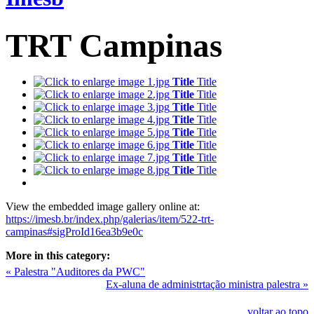
TRT Campinas
Title
Title
Title
Title
Title
Title
Title
Title
Title
Title
Title
Title
Title
Title
Title
Title
View the embedded image gallery online at:
https://imesb.br/index.php/galerias/item/522-trt-
campinas#sigProId16ea3b9e0c
More in this category:
« Palestra "Auditores da PWC"
Ex-aluna de administrtação ministra palestra »
voltar ao topo