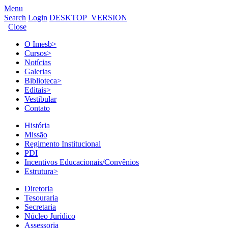
Menu
Search
Login
DESKTOP_VERSION
Close
O Imesb
>
Cursos
>
Notícias
Galerias
Biblioteca
>
Editais
>
Vestibular
Contato
História
Missão
Regimento Institucional
PDI
Incentivos Educacionais/Convênios
Estrutura
>
Diretoria
Tesouraria
Secretaria
Núcleo Jurídico
Assessoria