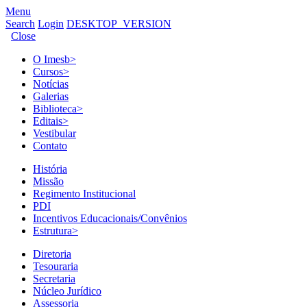
Menu
Search
Login
DESKTOP_VERSION
Close
O Imesb
>
Cursos
>
Notícias
Galerias
Biblioteca
>
Editais
>
Vestibular
Contato
História
Missão
Regimento Institucional
PDI
Incentivos Educacionais/Convênios
Estrutura
>
Diretoria
Tesouraria
Secretaria
Núcleo Jurídico
Assessoria