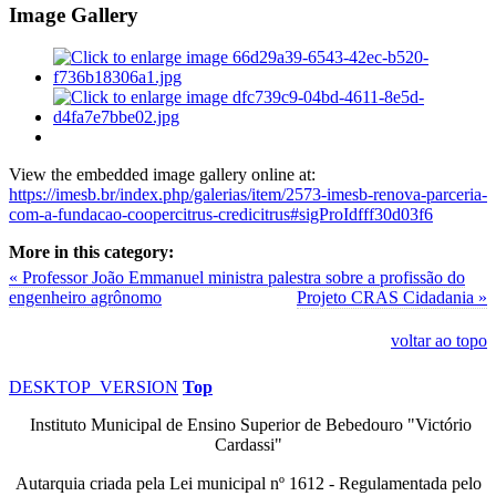
Image Gallery
View the embedded image gallery online at:
https://imesb.br/index.php/galerias/item/2573-imesb-renova-parceria-
com-a-fundacao-coopercitrus-credicitrus#sigProIdfff30d03f6
More in this category:
« Professor João Emmanuel ministra palestra sobre a profissão do
engenheiro agrônomo
Projeto CRAS Cidadania »
voltar ao topo
DESKTOP_VERSION
Top
Instituto Municipal de Ensino Superior de Bebedouro "Victório
Cardassi"
Autarquia criada pela Lei municipal n
º
1612 - Regulamentada pelo