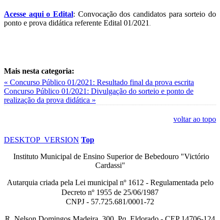
Acesse aqui o Edital
: Convocação dos candidatos para sorteio do
ponto e prova didática referente Edital 01/2021
.
Mais nesta categoria:
« Concurso Público 01/2021: Resultado final da prova escrita
Concurso Público 01/2021: Divulgação do sorteio e ponto de
realização da prova didática »
voltar ao topo
DESKTOP_VERSION
Top
Instituto Municipal de Ensino Superior de Bebedouro "Victório
Cardassi"
Autarquia criada pela Lei municipal n
º
1612 - Regulamentada pelo
Decreto nº
1955 de 25/06/1987
CNPJ - 57.725.681/0001-72
R. Nelson Domingos Madeira, 300, Pq. Eldorado - CEP 14706-124