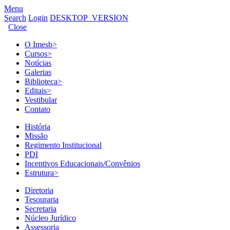
Menu
Search
Login
DESKTOP_VERSION
Close
O Imesb
>
Cursos
>
Notícias
Galerias
Biblioteca
>
Editais
>
Vestibular
Contato
História
Missão
Regimento Institucional
PDI
Incentivos Educacionais/Convênios
Estrutura
>
Diretoria
Tesouraria
Secretaria
Núcleo Jurídico
Assessoria