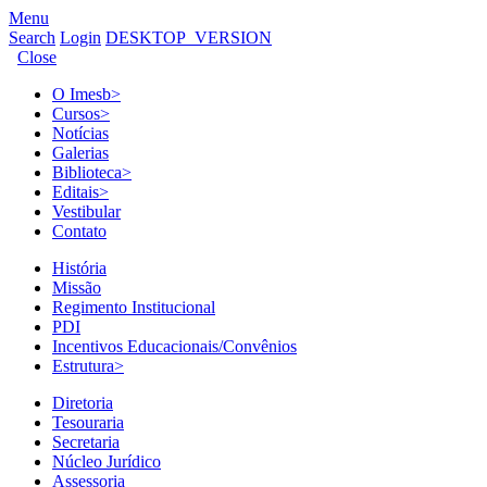
Menu
Search
Login
DESKTOP_VERSION
Close
O Imesb
>
Cursos
>
Notícias
Galerias
Biblioteca
>
Editais
>
Vestibular
Contato
História
Missão
Regimento Institucional
PDI
Incentivos Educacionais/Convênios
Estrutura
>
Diretoria
Tesouraria
Secretaria
Núcleo Jurídico
Assessoria