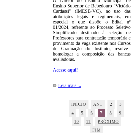
O Diretor
do Instituto Municipal de
Ensino Superior de Bebedouro "Victório
Cardassi" (IMESB-VC), no uso das
atribuições legais e regimentais, em
especial o que dispõe o Edital nº
0
1
/20
24
,
referente ao Processo Seletivo
Simplificado destinado à seleção de
Professores para contratação temporária e
provimento da vaga existente no
s C
urso
s
de Graduação
do Instituto
, resolve
homologar a composição das bancas
avaliadoras.
Acesse
aqui!
Leia mais ...
INÍCIO
ANT
2
3
4
5
6
7
8
9
10
11
PRÓXIMO
FIM