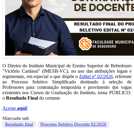
O Diretor
do Instituto Municipal de Ensino Superior de Bebedouro
"Victório Cardassi" (IMESB-VC), no uso das atribuições legais e
regimentais, em especial o que dispõe o
Edital nº 0
2
/20
26
, referente
ao Processo Seletivo Simplificado destinado à seleção de
Professores para contratação temporária e provimento da
s
vaga
s
existente
s
no
s C
urso
s
de Graduação
do Instituto
,
torna PÚBLICO:
o
Resultado Final
do certame.
Acesse
aqui!
Marcado sob
Resultado final
Processo Seletivo Docente 02/2026