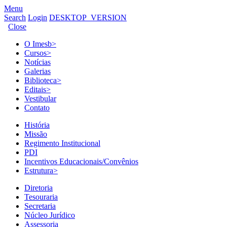
Menu
Search
Login
DESKTOP_VERSION
Close
O Imesb
>
Cursos
>
Notícias
Galerias
Biblioteca
>
Editais
>
Vestibular
Contato
História
Missão
Regimento Institucional
PDI
Incentivos Educacionais/Convênios
Estrutura
>
Diretoria
Tesouraria
Secretaria
Núcleo Jurídico
Assessoria