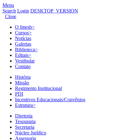
Menu
Search
Login
DESKTOP_VERSION
Close
O Imesb
>
Cursos
>
Notícias
Galerias
Biblioteca
>
Editais
>
Vestibular
Contato
História
Missão
Regimento Institucional
PDI
Incentivos Educacionais/Convênios
Estrutura
>
Diretoria
Tesouraria
Secretaria
Núcleo Jurídico
Assessoria