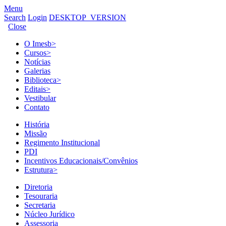
Menu
Search
Login
DESKTOP_VERSION
Close
O Imesb
>
Cursos
>
Notícias
Galerias
Biblioteca
>
Editais
>
Vestibular
Contato
História
Missão
Regimento Institucional
PDI
Incentivos Educacionais/Convênios
Estrutura
>
Diretoria
Tesouraria
Secretaria
Núcleo Jurídico
Assessoria