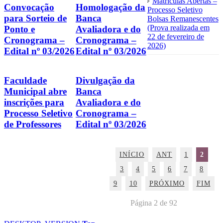
Matrículas Abertas –
Convocação
Homologação da
Processo Seletivo
para Sorteio de
Banca
Bolsas Remanescentes
(Prova realizada em
Ponto e
Avaliadora e do
22 de fevereiro de
Cronograma –
Cronograma –
2026)
Edital nº 03/2026
Edital nº 03/2026
Faculdade
Divulgação da
Municipal abre
Banca
inscrições para
Avaliadora e do
Processo Seletivo
Cronograma –
de Professores
Edital nº 03/2026
INÍCIO
ANT
1
2
3
4
5
6
7
8
9
10
PRÓXIMO
FIM
Página 2 de 92