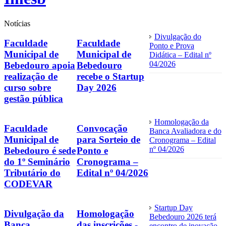
Notícias
Divulgação do
Faculdade
Faculdade
Ponto e Prova
Municipal de
Municipal de
Didática – Edital nº
04/2026
Bebedouro apoia
Bebedouro
realização de
recebe o Startup
curso sobre
Day 2026
gestão pública
Homologação da
Faculdade
Convocação
Banca Avaliadora e do
Municipal de
para Sorteio de
Cronograma – Edital
nº 04/2026
Bebedouro é sede
Ponto e
do 1º Seminário
Cronograma –
Tributário do
Edital nº 04/2026
CODEVAR
Startup Day
Divulgação da
Homologação
Bebedouro 2026 terá
Banca
das inscrições -
encontro de inovação