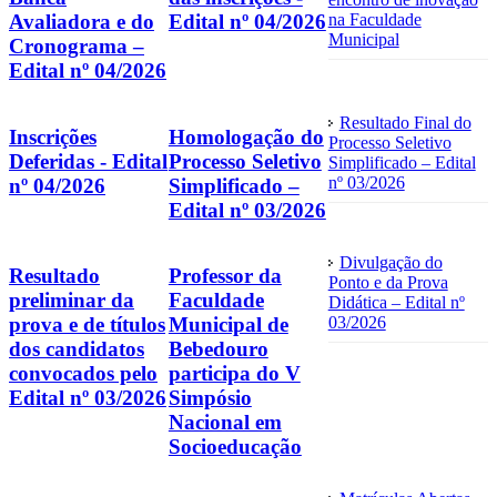
na Faculdade
Avaliadora e do
Edital nº 04/2026
Municipal
Cronograma –
Edital nº 04/2026
Resultado Final do
Inscrições
Homologação do
Processo Seletivo
Deferidas - Edital
Processo Seletivo
Simplificado – Edital
nº 03/2026
nº 04/2026
Simplificado –
Edital nº 03/2026
Divulgação do
Resultado
Professor da
Ponto e da Prova
preliminar da
Faculdade
Didática – Edital nº
03/2026
prova e de títulos
Municipal de
dos candidatos
Bebedouro
convocados pelo
participa do V
Edital nº 03/2026
Simpósio
Nacional em
Socioeducação