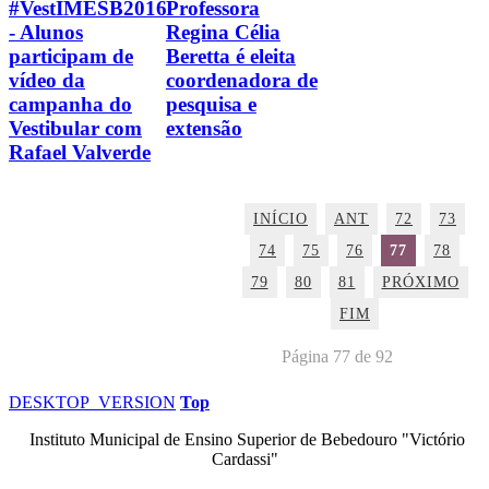
#VestIMESB2016
Professora
- Alunos
Regina Célia
participam de
Beretta é eleita
vídeo da
coordenadora de
campanha do
pesquisa e
Vestibular com
extensão
Rafael Valverde
INÍCIO
ANT
72
73
74
75
76
77
78
79
80
81
PRÓXIMO
FIM
Página 77 de 92
DESKTOP_VERSION
Top
Instituto Municipal de Ensino Superior de Bebedouro "Victório
Cardassi"