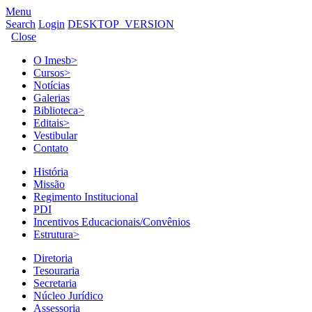
Menu
Search
Login
DESKTOP_VERSION
Close
O Imesb
>
Cursos
>
Notícias
Galerias
Biblioteca
>
Editais
>
Vestibular
Contato
História
Missão
Regimento Institucional
PDI
Incentivos Educacionais/Convênios
Estrutura
>
Diretoria
Tesouraria
Secretaria
Núcleo Jurídico
Assessoria