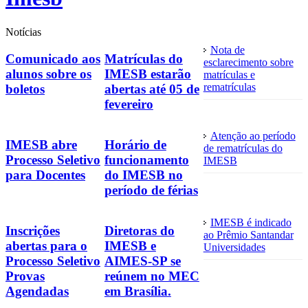
Notícias
Nota de
Comunicado aos
Matrículas do
esclarecimento sobre
alunos sobre os
IMESB estarão
matrículas e
rematrículas
boletos
abertas até 05 de
fevereiro
Atenção ao período
IMESB abre
Horário de
de rematrículas do
Processo Seletivo
funcionamento
IMESB
para Docentes
do IMESB no
período de férias
IMESB é indicado
Inscrições
Diretoras do
ao Prêmio Santandar
abertas para o
IMESB e
Universidades
Processo Seletivo
AIMES-SP se
Provas
reúnem no MEC
Agendadas
em Brasília.