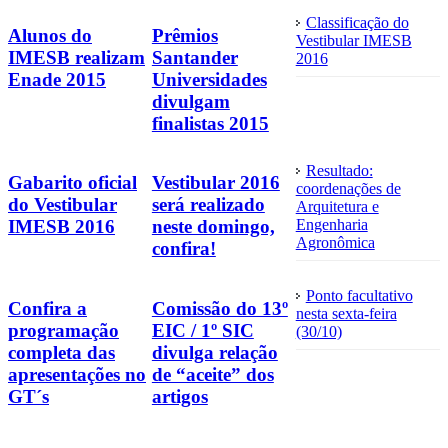
Classificação do
Alunos do
Prêmios
Vestibular IMESB
IMESB realizam
Santander
2016
Enade 2015
Universidades
divulgam
finalistas 2015
Resultado:
Gabarito oficial
Vestibular 2016
coordenações de
do Vestibular
será realizado
Arquitetura e
Engenharia
IMESB 2016
neste domingo,
Agronômica
confira!
Ponto facultativo
Confira a
Comissão do 13º
nesta sexta-feira
programação
EIC / 1º SIC
(30/10)
completa das
divulga relação
apresentações no
de “aceite” dos
GT´s
artigos