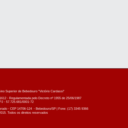
sino Superior de Bebedouro "Victório Cardassi"
1612 - Regulamentada pelo Decreto nº
1955 de 25/06/1987
J - 57.725.681/0001-72
dorado - CEP 14706-124 -
Bebedouro/SP |
Fone: (17) 3345 9366
2015. Todos os direitos reservados