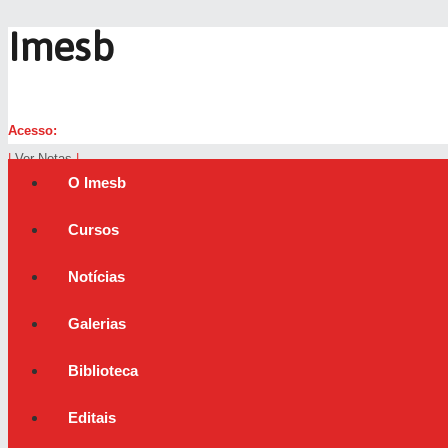
Imesb
Acesso:
|
Ver Notas
|
O Imesb
Cursos
Notícias
Galerias
Biblioteca
Editais