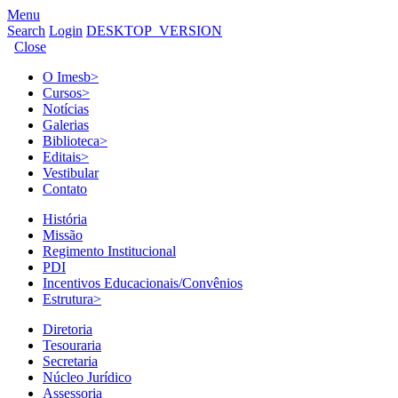
Menu
Search
Login
DESKTOP_VERSION
Close
O Imesb
>
Cursos
>
Notícias
Galerias
Biblioteca
>
Editais
>
Vestibular
Contato
História
Missão
Regimento Institucional
PDI
Incentivos Educacionais/Convênios
Estrutura
>
Diretoria
Tesouraria
Secretaria
Núcleo Jurídico
Assessoria