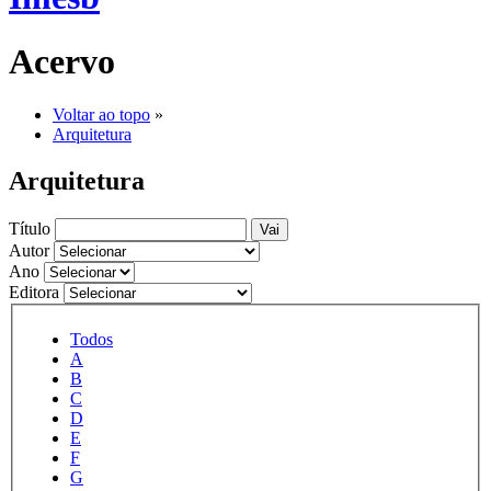
Acervo
Voltar ao topo
»
Arquitetura
Arquitetura
Título
Vai
Autor
Ano
Editora
Todos
A
B
C
D
E
F
G