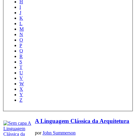
H
I
J
K
L
M
N
O
P
Q
R
S
T
U
V
W
X
Y
Z
A Linguagem Clássica da Arquitetura
por
John Summerson