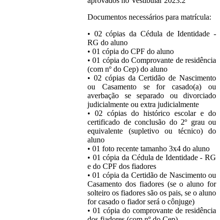
aprovados no Vestibular 2023.2
Documentos necessários para matrícula:
• 02 cópias da Cédula de Identidade -
RG do aluno
• 01 cópia do CPF do aluno
• 01 cópia do Comprovante de residência
(com nº do Cep) do aluno
• 02 cópias da Certidão de Nascimento
ou Casamento se for casado(a) ou
averbação se separado ou divorciado
judicialmente ou extra judicialmente
• 02 cópias do histórico escolar e do
certificado de conclusão do 2º grau ou
equivalente (supletivo ou técnico) do
aluno
• 01 foto recente tamanho 3x4 do aluno
• 01 cópia da Cédula de Identidade - RG
e do CPF dos fiadores
• 01 cópia da Certidão de Nascimento ou
Casamento dos fiadores (se o aluno for
solteiro os fiadores são os pais, se o aluno
for casado o fiador será o cônjuge)
• 01 cópia do comprovante de residência
dos fiadores (com nº do Cep).