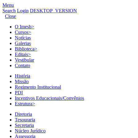
Menu
Search
Login
DESKTOP_VERSION
Close
O Imesb
>
Cursos
>
Notícias
Galerias
Biblioteca
>
Editais
>
Vestibular
Contato
História
Missão
Regimento Institucional
PDI
Incentivos Educacionais/Convênios
Estrutura
>
Diretoria
Tesouraria
Secretaria
Núcleo Jurídico
Assessoria