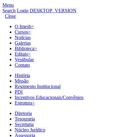
Menu
Search
Login
DESKTOP_VERSION
Close
O Imesb
>
Cursos
>
Notícias
Galerias
Biblioteca
>
Editais
>
Vestibular
Contato
História
Missão
Regimento Institucional
PDI
Incentivos Educacionais/Convênios
Estrutura
>
Diretoria
Tesouraria
Secretaria
Núcleo Jurídico
Assessoria