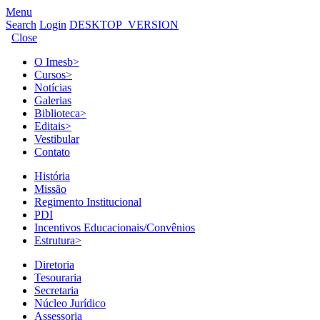
Menu
Search
Login
DESKTOP_VERSION
Close
O Imesb
>
Cursos
>
Notícias
Galerias
Biblioteca
>
Editais
>
Vestibular
Contato
História
Missão
Regimento Institucional
PDI
Incentivos Educacionais/Convênios
Estrutura
>
Diretoria
Tesouraria
Secretaria
Núcleo Jurídico
Assessoria