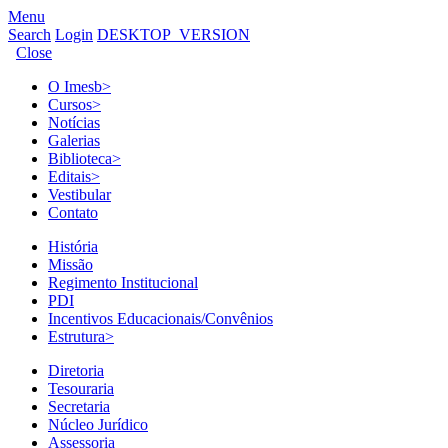
Menu
Search
Login
DESKTOP_VERSION
Close
O Imesb
>
Cursos
>
Notícias
Galerias
Biblioteca
>
Editais
>
Vestibular
Contato
História
Missão
Regimento Institucional
PDI
Incentivos Educacionais/Convênios
Estrutura
>
Diretoria
Tesouraria
Secretaria
Núcleo Jurídico
Assessoria