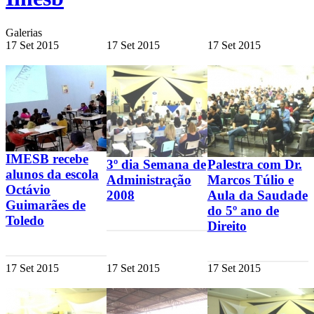
Galerias
17
Set
2015
17
Set
2015
17
Set
2015
IMESB recebe
3º dia Semana de
Palestra com Dr.
alunos da escola
Administração
Marcos Túlio e
Octávio
2008
Aula da Saudade
Guimarães de
do 5º ano de
Toledo
Direito
17
Set
2015
17
Set
2015
17
Set
2015