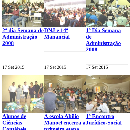
2º dia Semana de
DNJ e 14º
1º Dia Semana
Administração
Manancial
de
2008
Administração
2008
17
Set
2015
17
Set
2015
17
Set
2015
Alunos de
A escola Abílio
1º Encontro
Ciências
Manoel encerra a
Jurídico-Social
Contábeis
primeira etapa