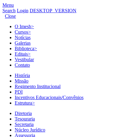
Menu
Search
Login
DESKTOP_VERSION
Close
O Imesb
>
Cursos
>
Notícias
Galerias
Biblioteca
>
Editais
>
Vestibular
Contato
História
Missão
Regimento Institucional
PDI
Incentivos Educacionais/Convênios
Estrutura
>
Diretoria
Tesouraria
Secretaria
Núcleo Jurídico
Assessoria