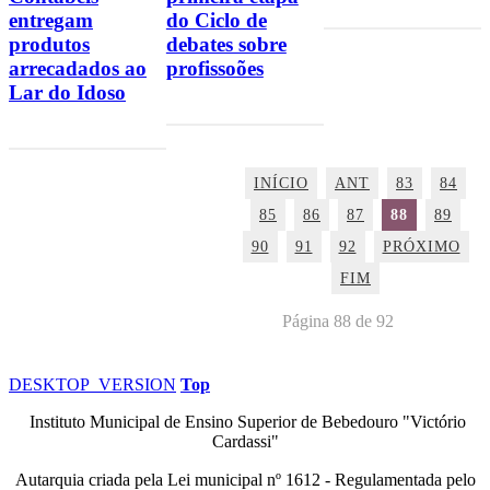
entregam
do Ciclo de
produtos
debates sobre
arrecadados ao
profissoões
Lar do Idoso
INÍCIO
ANT
83
84
85
86
87
88
89
90
91
92
PRÓXIMO
FIM
Página 88 de 92
DESKTOP_VERSION
Top
Instituto Municipal de Ensino Superior de Bebedouro "Victório
Cardassi"
Autarquia criada pela Lei municipal n
º
1612 - Regulamentada pelo