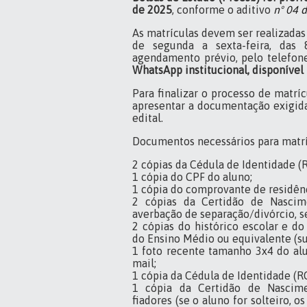
de 2025
, conforme o aditivo
nº 04 
As matrículas devem ser realizadas
de segunda a sexta-feira, das
agendamento prévio, pelo telefon
WhatsApp institucional, disponíve
Para finalizar o processo de matrí
apresentar a documentação exigid
edital.
Documentos necessários para matrí
2 cópias da Cédula de Identidade (R
1 cópia do CPF do aluno;
1 cópia do comprovante de residên
2 cópias da Certidão de Nasci
averbação de separação/divórcio, se
2 cópias do histórico escolar e do
do Ensino Médio ou equivalente (su
1 foto recente tamanho 3x4 do al
mail;
1 cópia da Cédula de Identidade (RG
1 cópia da Certidão de Nascim
fiadores (se o aluno for solteiro, os