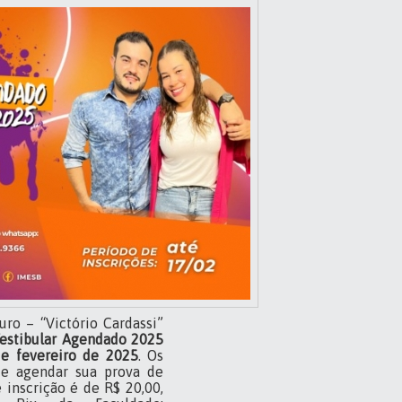
ro – “Victório Cardassi”
Vestibular Agendado 2025
de fevereiro de 2025
. Os
 e agendar sua prova de
 inscrição é de R$ 20,00,