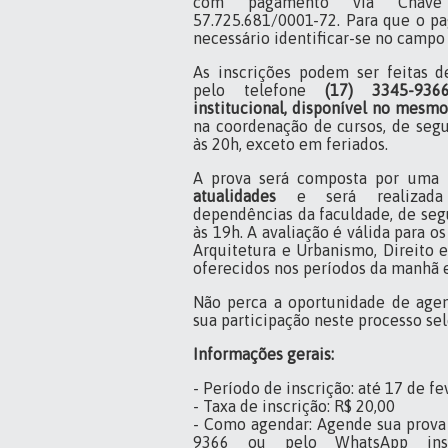
com pagamento via Chave
57.725.681/0001-72. Para que o pa
necessário identificar-se no camp
As inscrições podem ser feitas d
pelo telefone
(17) 3345-936
institucional,
disponível no mesm
na coordenação de cursos, de segu
às 20h, exceto em feriados.
A prova será composta por uma
atualidades
e será realizada 
dependências da faculdade, de segu
às 19h. A avaliação é válida para o
Arquitetura e Urbanismo, Direito 
oferecidos nos períodos da manhã e
Não perca a oportunidade de agen
sua participação neste processo sel
Informações gerais:
- Período de inscrição: até 17 de f
- Taxa de inscrição: R$ 20,00
- Como agendar: Agende sua prova 
9366 ou pelo WhatsApp inst