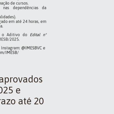
ação de cursos.
l nas dependências da
lidades).
lgado em até 24 horas, em
a.
e o Aditivo do
Edital nº
MESB/2025.
: Instagram:
@IMESBVC
e
com/IMESB/
 aprovados
025 e
razo até 20