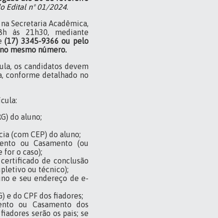
do Edital nº 01/2024
.
 na Secretaria Acadêmica,
 8h às 21h30, mediante
e
(17) 3345-9366 ou pelo
l no mesmo número.
cula, os candidatos devem
a, conforme detalhado no
cula:
G) do aluno;
cia (com CEP) do aluno;
mento ou Casamento (ou
 for o caso);
 certificado de conclusão
pletivo ou técnico);
uno e seu endereço de e-
) e do CPF dos fiadores;
ento ou Casamento dos
 fiadores serão os pais; se