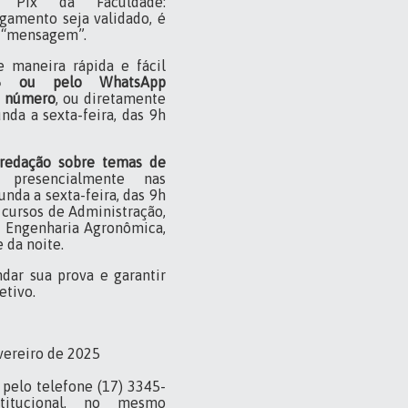
 Pix da Faculdade:
gamento seja validado, é
o “mensagem”.
e maneira rápida e fácil
6 ou pelo WhatsApp
o número
, ou diretamente
nda a sexta-feira, das 9h
redação sobre temas de
presencialmente nas
nda a sexta-feira, das 9h
s cursos de Administração,
e Engenharia Agronômica,
 da noite.
dar sua prova e garantir
etivo.
evereiro de 2025
pelo telefone (17) 3345-
itucional, no mesmo