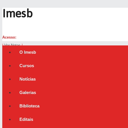
Imesb
Acesso:
|
Ver Notas
|
O Imesb
Cursos
Notícias
Galerias
Biblioteca
Editais