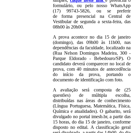
simples,
clique neste link
e preencha o
formulário, ou pelo nosso WhatsApp
(17) 99743-5826, ou se preferir
de forma presencial na Central de
Vestibular de segunda a sexta-feira, das
08h00 às 20h00.
A prova acontece no dia 15 de janeiro
(domingo), das 09h00 às 11h00, nas
dependências da faculdade, localizado na
(Rua Nelson Domingos Madeira, 300 -
Parque Eldorado - Bebedouro/SP). O
candidato deverá comparecer no local de
prova, com 40 minutos de antecedência
do início da prova, portando o
documento de identificação com foto.
A avaliação será composta de (25
questões) de múltipla escolha,
distribuídas nas áreas de conhecimento
(Língua Portuguesa, Matemática, Física,
Química e atualidades). O gabarito, será
divulgado no portal imesb.br, a partir das
15 horas, do dia 15 de janeiro, conforme
disposto no edital. A classificação geral
será divulgada, a partir das 14h00, do dia