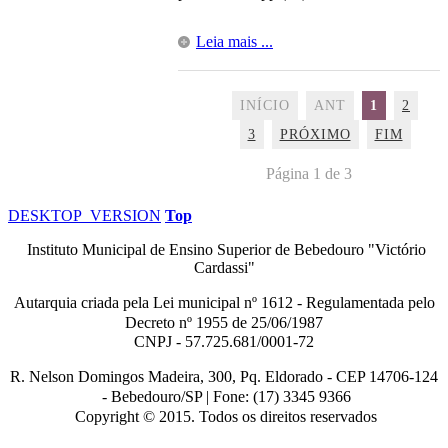
Leia mais ...
INÍCIO
ANT
1
2
3
PRÓXIMO
FIM
Página 1 de 3
DESKTOP_VERSION
Top
Instituto Municipal de Ensino Superior de Bebedouro "Victório
Cardassi"
Autarquia criada pela Lei municipal n
º
1612 - Regulamentada pelo
Decreto nº
1955 de 25/06/1987
CNPJ - 57.725.681/0001-72
R. Nelson Domingos Madeira, 300, Pq. Eldorado - CEP 14706-124
-
Bebedouro/SP |
Fone: (17) 3345 9366
Copyright © 2015. Todos os direitos reservados