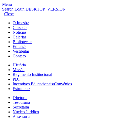
Menu
Search
Login
DESKTOP_VERSION
Close
O Imesb
>
Cursos
>
Notícias
Galerias
Biblioteca
>
Editais
>
Vestibular
Contato
História
Missão
Regimento Institucional
PDI
Incentivos Educacionais/Convênios
Estrutura
>
Diretoria
Tesouraria
Secretaria
Núcleo Jurídico
Assessoria